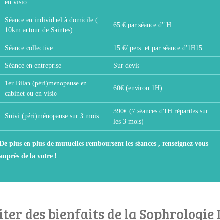
en visio
Séance en individuel à domicile (
65 € par séance d'1H
10km autour de Saintes)
Séance collective
15 €/ pers. et par séance d'1H15
Séance en entreprise
Sur devis
1er Bilan (péri)ménopause en
60€ (environ 1H)
cabinet ou en visio
390€ (7 séances d'1H réparties sur
Suivi (péri)ménopause sur 3 mois
les 3 mois)
De plus en plus de mutuelles remboursent les séances , renseignez-vous
auprès de la votre !
iter des bienfaits de la Sophrologi