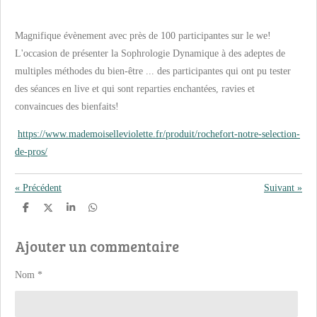
Magnifique évènement avec près de 100 participantes sur le we!
L'occasion de présenter la Sophrologie Dynamique à des adeptes de
multiples méthodes du bien-être ... des participantes qui ont pu tester
des séances en live et qui sont reparties enchantées, ravies et
convaincues des bienfaits!
https://www.mademoiselleviolette.fr/produit/rochefort-notre-selection-
de-pros/
«
Précédent
Suivant
»
P
P
P
P
a
a
a
a
r
r
r
r
Ajouter un commentaire
t
t
t
t
a
a
a
a
g
g
g
g
e
e
e
e
Nom *
r
r
r
r