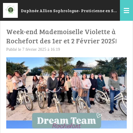
Passer
Daphnée Allion Sophrologue- Praticienne en Sophrologie Dynamique®- Coach en ménopause
au
contenu
principal
Week-end Mademoiselle Violette à
Rochefort des 1er et 2 Février 2025!
Publié le 7 février 2025 à 16:19